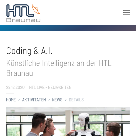
Zum Hauptinhalt springen
Coding & A.I.
Künstliche Intelligenz an der HTL
Braunau
29.12.2020
|
HTL LIVE - NEUIGKEITEN
HOME
AKTIVITÄTEN
NEWS
DETAILS