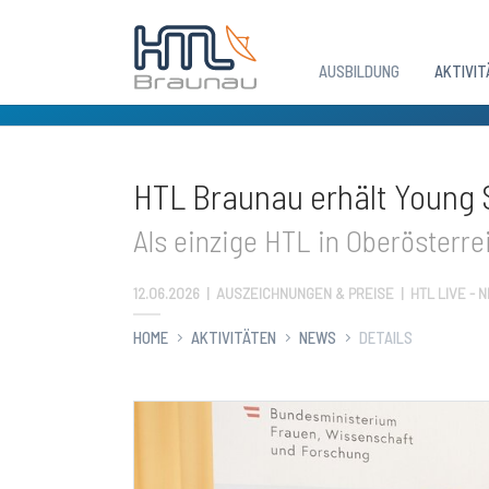
AUSBILDUNG
AKTIVIT
Zum Hauptinhalt springen
HTL Braunau erhält Young 
Als einzige HTL in Oberösterr
12.06.2026
|
AUSZEICHNUNGEN & PREISE | HTL LIVE - 
HOME
AKTIVITÄTEN
NEWS
DETAILS