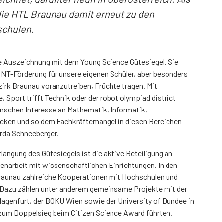
die HTL Braunau damit erneut zu den
schulen.
che Auszeichnung mit dem Young Science Gütesiegel. Sie
INT-Förderung für unsere eigenen Schüler, aber besonders
zirk Braunau voranzutreiben, Früchte tragen. Mit
 Sport trifft Technik oder der robot olympiad district
enschen Interesse an Mathematik, Informatik,
cken und so dem Fachkräftemangel in diesen Bereichen
erda Schneeberger.
rlangung des Gütesiegels ist die aktive Beteiligung an
arbeit mit wissenschaftlichen Einrichtungen. In den
raunau zahlreiche Kooperationen mit Hochschulen und
. Dazu zählen unter anderem gemeinsame Projekte mit der
Klagenfurt, der BOKU Wien sowie der University of Dundee in
 zum Doppelsieg beim Citizen Science Award führten.