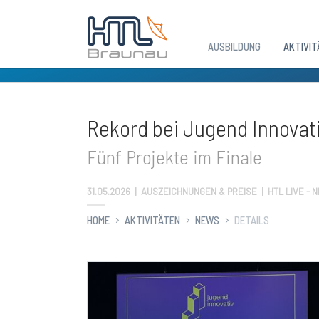
AUSBILDUNG
AKTIVIT
Zum Hauptinhalt springen
Rekord bei Jugend Innovat
Fünf Projekte im Finale
31.05.2026
|
AUSZEICHNUNGEN & PREISE | HTL LIVE - 
HOME
AKTIVITÄTEN
NEWS
DETAILS