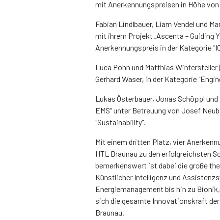
mit Anerkennungspreisen in Höhe von
Fabian Lindlbauer, Liam Vendel und Ma
mit ihrem Projekt „Ascenta – Guiding 
Anerkennungspreis in der Kategorie "IC
Luca Pohn und Matthias Wintersteller
Gerhard Waser, in der Kategorie "Engi
Lukas Österbauer, Jonas Schöppl und Fl
EMS“ unter Betreuung von Josef Neuba
"Sustainability".
Mit einem dritten Platz, vier Anerken
HTL Braunau zu den erfolgreichsten S
bemerkenswert ist dabei die große th
Künstlicher Intelligenz und Assisten
Energiemanagement bis hin zu Bionik
sich die gesamte Innovationskraft de
Braunau.