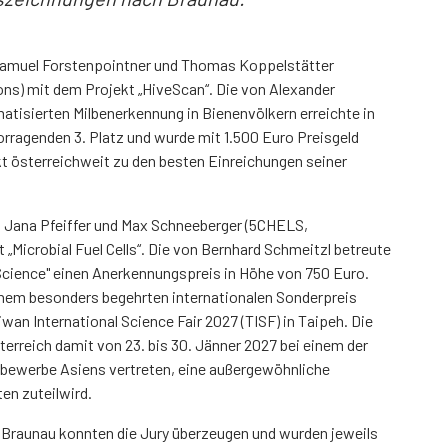
Samuel Forstenpointner und Thomas Koppelstätter
) mit dem Projekt „HiveScan“. Die von Alexander
matisierten Milbenerkennung in Bienenvölkern erreichte in
vorragenden 3. Platz und wurde mit 1.500 Euro Preisgeld
t österreichweit zu den besten Einreichungen seiner
 Jana Pfeiffer und Max Schneeberger (5CHELS,
„Microbial Fuel Cells“. Die von Bernhard Schmeitzl betreute
 "Science" einen Anerkennungspreis in Höhe von 750 Euro.
nem besonders begehrten internationalen Sonderpreis
wan International Science Fair 2027 (TISF) in Taipeh. Die
rreich damit von 23. bis 30. Jänner 2027 bei einem der
ewerbe Asiens vertreten, eine außergewöhnliche
en zuteilwird.
 Braunau konnten die Jury überzeugen und wurden jeweils