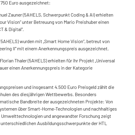
 750 Euro ausgezeichnet:
nuel Zauner (5AHELS, Schwerpunkt Coding & AI) erhielten
Your Vision“ unter Betreuung von Mario Preishuber einen
T & Digital".
 (5AHELS) wurden mit „Smart Home Vision“, betreut von
neering II" mit einem Anerkennungspreis ausgezeichnet.
orian Thaler (5AHELS) erhielten für ihr Projekt „Universal
uer einen Anerkennungspreis in der Kategorie
nungspreisen und insgesamt 4.500 Euro Preisgeld zählt die
chulen des diesjährigen Wettbewerbs. Besonders
ematische Bandbreite der ausgezeichneten Projekte: Von
zsystemen über Smart-Home-Technologien und nachhaltiges
, Umwelttechnologien und angewandter Forschung zeigt
r unterschiedlichen Ausbildungsschwerpunkte der HTL