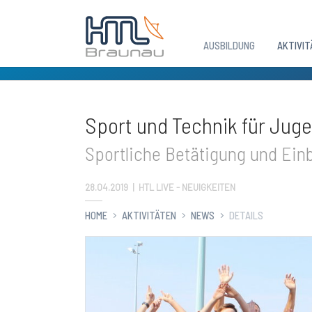
AUSBILDUNG
AKTIVIT
Zum Hauptinhalt springen
Sport und Technik für Jug
Sportliche Betätigung und Einb
28.04.2019
|
HTL LIVE - NEUIGKEITEN
HOME
AKTIVITÄTEN
NEWS
DETAILS