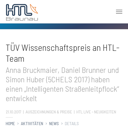
Zum Hauptinhalt springen
TÜV Wissenschaftspreis an HTL-
Team
Anna Bruckmaier, Daniel Brunner und
Simon Huber (5CHELS 2017) haben
einen „Intelligenten Straßenleitpflock“
entwickelt
21.10.2017
|
AUSZEICHNUNGEN & PREISE | HTL LIVE - NEUIGKEITEN
HOME
AKTIVITÄTEN
NEWS
DETAILS