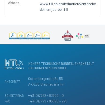
Website
www.fill.co.at/de/karriere/entdecke-
deinen-job-bei-fill
HÖHERE TECHNISCHE BUNDESLEHRANSTALT
UND BUNDESFACHSCHULE
Osternbergerstraße 55
ANSCHRIFT:
A-5280 Braunau am Inn
+43 (0)7722 / 83690 – 0
SEKRETARIAT:
+43 (0)7722 / 83690 – 225
FAX: