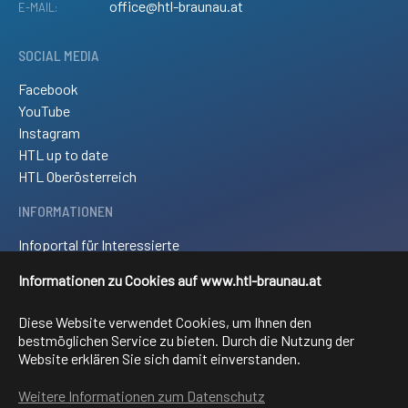
office@htl-braunau.at
E-MAIL:
SOCIAL MEDIA
Facebook
YouTube
Instagram
HTL up to date
HTL Oberösterreich
INFORMATIONEN
Infoportal für Interessierte
Kontakt und Anreise
Informationen zu Cookies auf www.htl-braunau.at
Downloads
Impressum
Diese Website verwendet Cookies, um Ihnen den
Sitemap
bestmöglichen Service zu bieten. Durch die Nutzung der
Website erklären Sie sich damit einverstanden.
FACHRICHTUNGEN
Weitere Informationen zum Datenschutz
Elektronik und technische Informatik