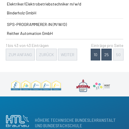
Elektriker/Elektrobetriebstechniker m/w/d
Binderholz GmbH
SPS-PROGRAMMIERER:IN (M/W/D)
Reither Automation GmbH
1 bis 43 von 43 Einträgen
Einträge pro Seite
ZUM ANFANG
ZURÜCK
WEITER
10
25
50
HÖHERE TECHNISCHE BUNDESLEHRANSTALT
UND BUNDESFACHSCHULE