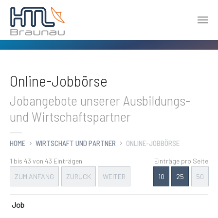
Zum Hauptinhalt springen
Online-Jobbörse
Jobangebote unserer Ausbildungs-
und Wirtschaftspartner
HOME
WIRTSCHAFT UND PARTNER
ONLINE-JOBBÖRSE
1 bis 43 von 43 Einträgen
Einträge pro Seite
ZUM ANFANG
ZURÜCK
WEITER
10
25
50
Job