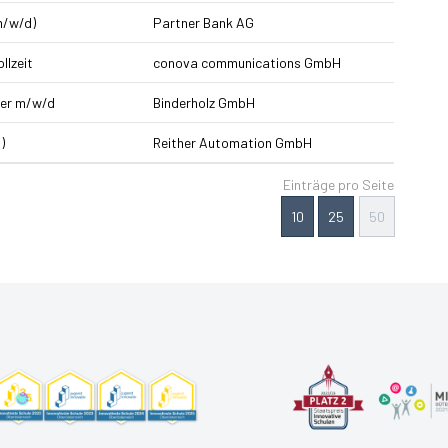
m/w/d)
Partner Bank AG
llzeit
conova communications GmbH
ker m/w/d
Binderholz GmbH
)
Reither Automation GmbH
Einträge pro Seite
10
25
50