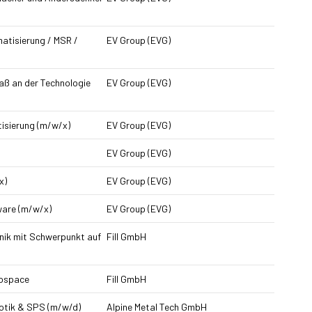
atisierung / MSR /
EV Group (EVG)
ß an der Technologie
EV Group (EVG)
isierung (m/w/x)
EV Group (EVG)
EV Group (EVG)
x)
EV Group (EVG)
ware (m/w/x)
EV Group (EVG)
nik mit Schwerpunkt auf
Fill GmbH
rospace
Fill GmbH
otik & SPS (m/w/d)
Alpine Metal Tech GmbH