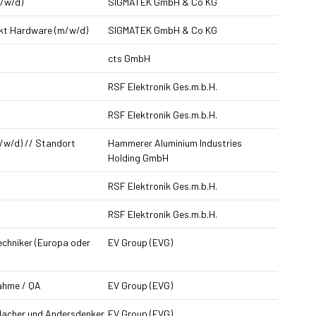
m/w/d)
SIGMATEK GmbH & Co KG
nkt Hardware (m/w/d)
SIGMATEK GmbH & Co KG
cts GmbH
RSF Elektronik Ges.m.b.H.
RSF Elektronik Ges.m.b.H.
/w/d) // Standort
Hammerer Aluminium Industries
Holding GmbH
RSF Elektronik Ges.m.b.H.
RSF Elektronik Ges.m.b.H.
techniker (Europa oder
EV Group (EVG)
nahme / QA
EV Group (EVG)
 Macher und Andersdenker
EV Group (EVG)