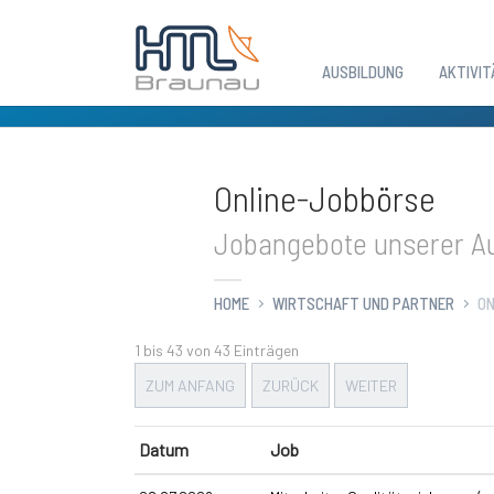
AUSBILDUNG
AKTIVIT
Zum Hauptinhalt springen
Online-Jobbörse
Jobangebote unserer Au
HOME
WIRTSCHAFT UND PARTNER
ON
1 bis 43 von 43 Einträgen
ZUM ANFANG
ZURÜCK
WEITER
Datum
Job