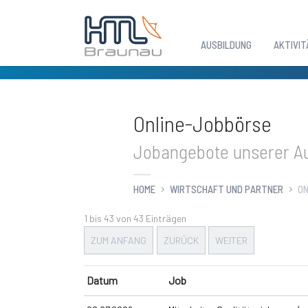
AUSBILDUNG
AKTIVIT
Zum Hauptinhalt springen
Online-Jobbörse
Jobangebote unserer Au
HOME
WIRTSCHAFT UND PARTNER
ON
1 bis 43 von 43 Einträgen
ZUM ANFANG
ZURÜCK
WEITER
Datum
Job