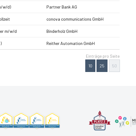
m/w/d)
Partner Bank AG
llzeit
conova communications GmbH
ker m/w/d
Binderholz GmbH
)
Reither Automation GmbH
Einträge pro Seite
10
25
50