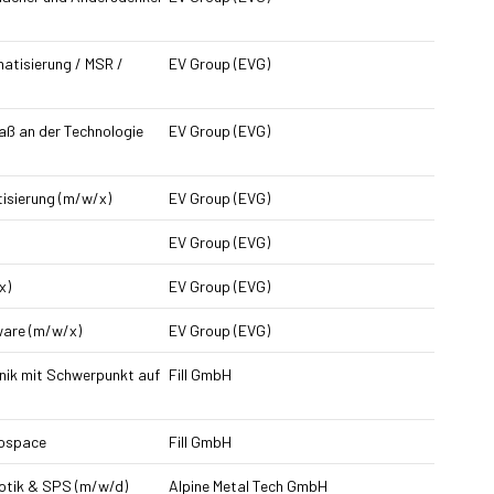
atisierung / MSR /
EV Group (EVG)
ß an der Technologie
EV Group (EVG)
isierung (m/w/x)
EV Group (EVG)
EV Group (EVG)
x)
EV Group (EVG)
ware (m/w/x)
EV Group (EVG)
nik mit Schwerpunkt auf
Fill GmbH
rospace
Fill GmbH
otik & SPS (m/w/d)
Alpine Metal Tech GmbH