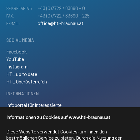
+43 (0)7722 / 83690 – 0
SEKRETARIAT:
+43 (0)7722 / 83690 – 225
FAX:
office@htl-braunau.at
E-MAIL:
SOCIAL MEDIA
Facebook
YouTube
Instagram
HTL up to date
HTL Oberösterreich
INFORMATIONEN
Infoportal für Interessierte
Kontakt und Anreise
Informationen zu Cookies auf www.htl-braunau.at
Downloads
Impressum
Diese Website verwendet Cookies, um Ihnen den
Sitemap
bestmöglichen Service zu bieten. Durch die Nutzung der