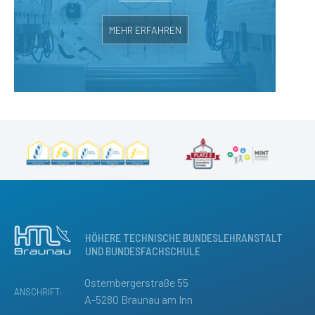
MEHR ERFAHREN
HÖHERE TECHNISCHE BUNDESLEHRANSTALT
UND BUNDESFACHSCHULE
Osternbergerstraße 55
ANSCHRIFT:
A-5280 Braunau am Inn