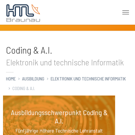
Zum Hauptinhalt springen
Coding & A.I.
Elektronik und technische Informatik
HOME
AUSBILDUNG
ELEKTRONIK UND TECHNISCHE INFORMATIK
CODING & A.I.
Ausbildungsschwerpunkt Coding &
A.I.
Fünfjährige Höhere Technische Lehranstalt