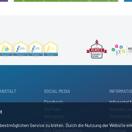
ANSTALT
SOCIAL MEDIA
INFORMATI
Facebook
Infoportal f
YouTube
Kontakt un
t
Instagram
Downloads
HTL up to date
Impressum
estmöglichen Service zu bieten. Durch die Nutzung der Website erk
HTL Oberösterreich
Sitemap