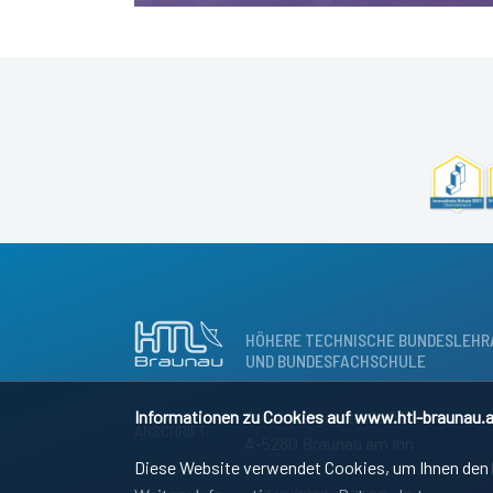
HÖHERE TECHNISCHE BUNDESLEHR
UND BUNDESFACHSCHULE
Informationen zu Cookies auf www.htl-braunau.a
Osternbergerstraße 55
ANSCHRIFT:
A-5280 Braunau am Inn
Diese Website verwendet Cookies, um Ihnen den b