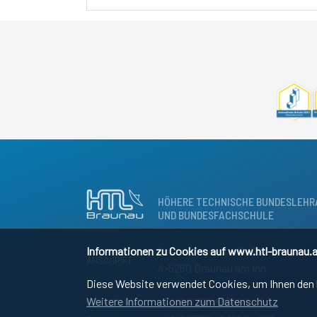
HÖHERE TECHNISCHE BUNDESLEHR
UND BUNDESFACHSCHULE
Informationen zu Cookies auf www.htl-braunau.a
Osternbergerstraße 55
ANSCHRIFT:
A-5280 Braunau am Inn
Diese Website verwendet Cookies, um Ihnen den b
Weitere Informationen zum Datenschutz
+43 (0)7722 / 83690 – 0
SEKRETARIAT: