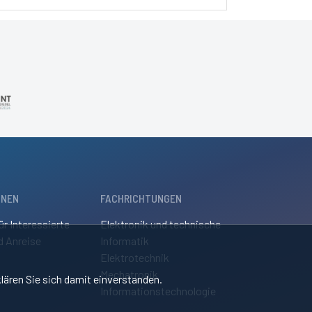
ONEN
FACHRICHTUNGEN
ür Interessierte
Elektronik und technische
d Anreise
Informatik
Elektrotechnik
Mechatronik
lären Sie sich damit einverstanden.
Informationstechnologie