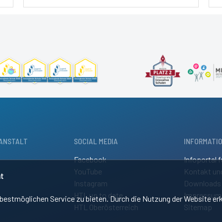
ANSTALT
SOCIAL MEDIA
INFORMATI
Facebook
Infoportal f
YouTube
Kontakt un
t
Instagram
Downloads
HTL up to date
Impressum
estmöglichen Service zu bieten. Durch die Nutzung der Website erk
HTL Oberösterreich
Sitemap