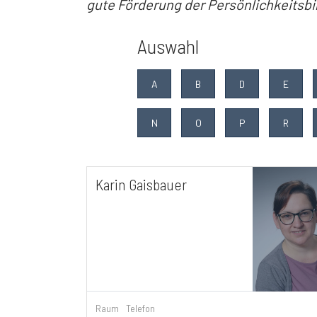
gute Förderung der Persönlichkeitsbi
Auswahl
A
B
D
E
N
O
P
R
Karin Gaisbauer
Raum
Telefon