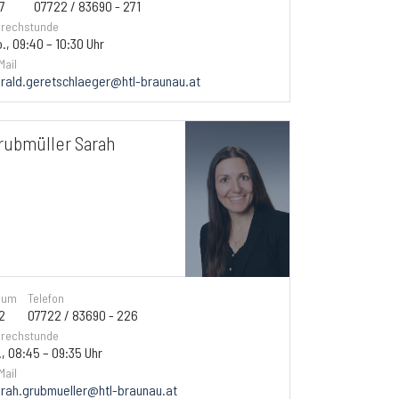
7
07722 / 83690 - 271
rechstunde
., 09:40 – 10:30 Uhr
Mail
rald.geretschlaeger@htl-braunau.at
rubmüller Sarah
aum
Telefon
2
07722 / 83690 - 226
rechstunde
., 08:45 – 09:35 Uhr
Mail
rah.grubmueller@htl-braunau.at