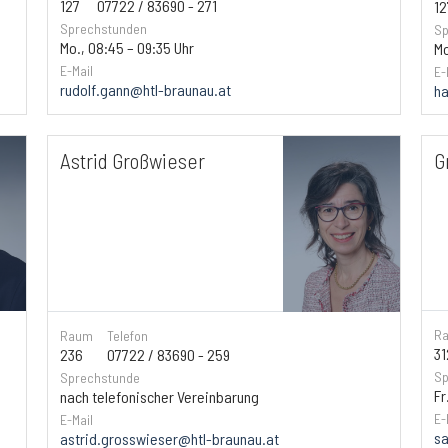
127
07722 / 83690 - 271
12
Sprechstunden
Sp
Mo., 08:45 – 09:35 Uhr
Mo
E-Mail
E-
rudolf.gann@htl-braunau.at
ha
Astrid Großwieser
G
R
Raum
Telefon
31
236
07722 / 83690 - 259
Sp
Sprechstunde
Fr
nach telefonischer Vereinbarung
E-
E-Mail
sa
astrid.grosswieser@htl-braunau.at