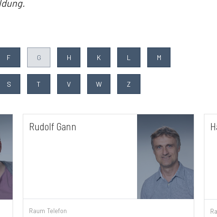
ldung.
F
G
H
K
L
M
S
T
V
W
Z
Rudolf Gann
H
Raum
Telefon
R