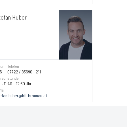
tefan Huber
aum
Telefon
5
07722 / 83690 - 211
rechstunde
., 11:40 – 12:30 Uhr
Mail
efan.huber@htl-braunau.at