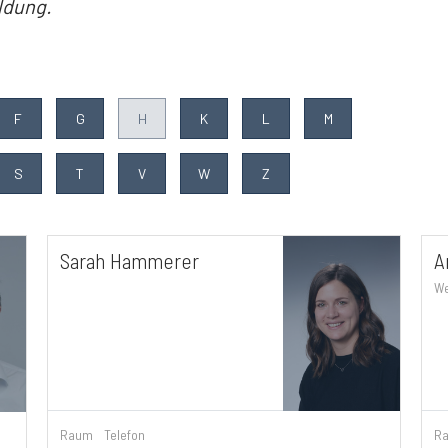
ldung.
F
G
H
K
L
M
S
T
V
W
Z
Sarah Hammerer
A
We
R
Raum
Telefon