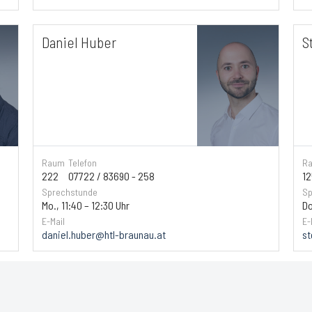
Daniel Huber
S
Raum
Telefon
R
222
07722 / 83690 - 258
12
Sprechstunde
Sp
Mo., 11:40 – 12:30 Uhr
Do
E-Mail
E-
daniel.huber@htl-braunau.at
st