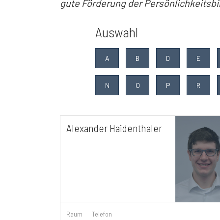
gute Förderung der Persönlichkeitsbi
Auswahl
A
B
D
E
N
O
P
R
Alexander Haidenthaler
Raum
Telefon