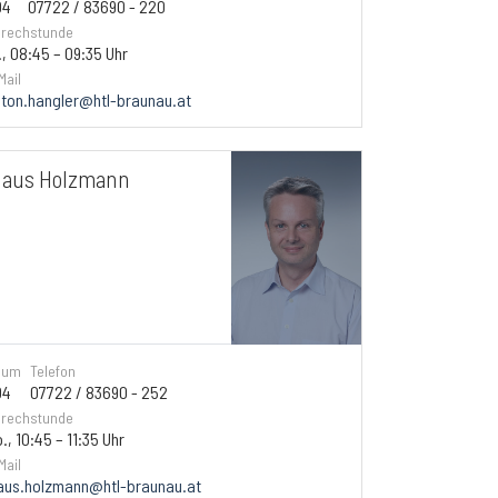
04
07722 / 83690 - 220
rechstunde
., 08:45 – 09:35 Uhr
Mail
ton.hangler@htl-braunau.at
laus Holzmann
aum
Telefon
04
07722 / 83690 - 252
rechstunde
., 10:45 – 11:35 Uhr
Mail
aus.holzmann@htl-braunau.at