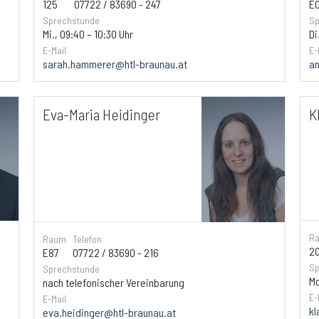
E
125
07722 / 83690 - 247
Sp
Sprechstunde
Di
Mi., 09:40 – 10:30 Uhr
E-
E-Mail
an
sarah.hammerer@htl-braunau.at
Eva-Maria Heidinger
K
R
Raum
Telefon
2
E87
07722 / 83690 - 216
Sp
Sprechstunde
Mo
nach telefonischer Vereinbarung
E-
E-Mail
kl
eva.heidinger@htl-braunau.at