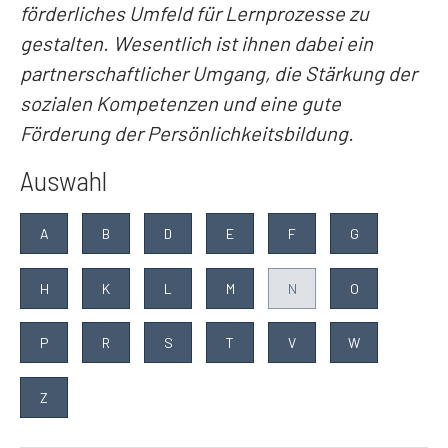
förderliches Umfeld für Lernprozesse zu
gestalten. Wesentlich ist ihnen dabei ein
partnerschaftlicher Umgang, die Stärkung der
sozialen Kompetenzen und eine gute
Förderung der Persönlichkeitsbildung.
Auswahl
A
B
D
E
F
G
H
K
L
M
N
O
P
R
S
T
V
W
Z