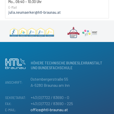
Mo., 09:40 – 10:30 Uhr
E-Mail
julia.neumaerker@htl-braunau.at
HÖHERE TECHNISCHE BUNDESLEHRANSTALT
UND BUNDESFACHSCHULE
Osternbergerstraße 55
ANSCHRIFT:
A-5280 Braunau am Inn
+43 (0)7722 / 83690 – 0
SEKRETARIAT:
+43 (0)7722 / 83690 – 225
FAX:
office@htl-braunau.at
E-MAIL: