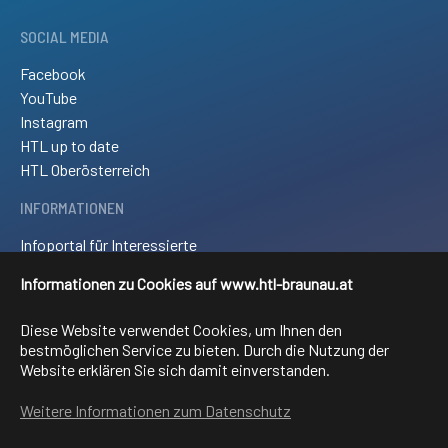
SOCIAL MEDIA
Facebook
YouTube
Instagram
HTL up to date
HTL Oberösterreich
INFORMATIONEN
Infoportal für Interessierte
Kontakt und Anreise
Informationen zu Cookies auf www.htl-braunau.at
Downloads
Impressum
Diese Website verwendet Cookies, um Ihnen den
Sitemap
bestmöglichen Service zu bieten. Durch die Nutzung der
Website erklären Sie sich damit einverstanden.
FACHRICHTUNGEN
Weitere Informationen zum Datenschutz
Elektronik und technische Informatik
Elektrotechnik