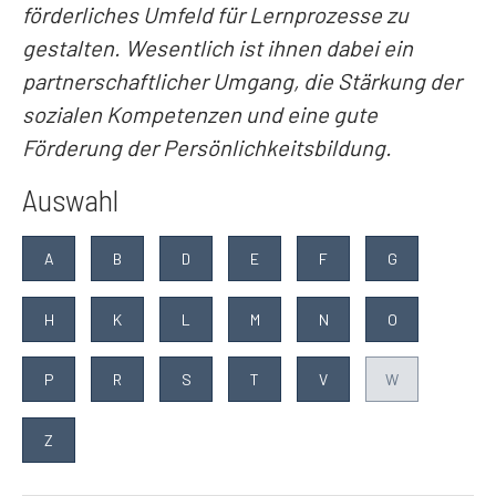
förderliches Umfeld für Lernprozesse zu
gestalten. Wesentlich ist ihnen dabei ein
partnerschaftlicher Umgang, die Stärkung der
sozialen Kompetenzen und eine gute
Förderung der Persönlichkeitsbildung.
Auswahl
A
B
D
E
F
G
H
K
L
M
N
O
P
R
S
T
V
W
Z