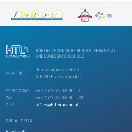
HÖHERE TECHNISCHE BUNDESLEHRANSTALT
UND BUNDESFACHSCHULE
Osternbergerstraße 55
ANSCHRIFT:
A-5280 Braunau am Inn
+43 (0)7722 / 83690 – 0
SEKRETARIAT:
+43 (0)7722 / 83690 – 225
FAX:
office@htl-braunau.at
E-MAIL:
SOCIAL MEDIA
Facebook